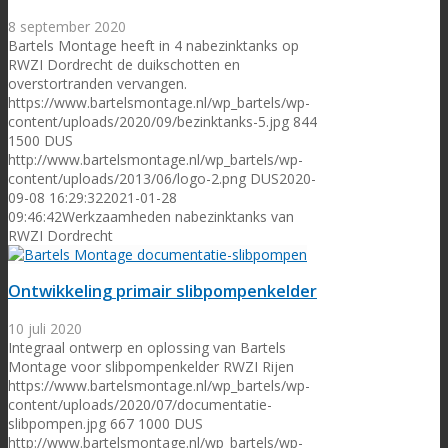
8 september 2020
Bartels Montage heeft in 4 nabezinktanks op
RWZI Dordrecht de duikschotten en
overstortranden vervangen.
https://www.bartelsmontage.nl/wp_bartels/wp-
content/uploads/2020/09/bezinktanks-5.jpg
844
1500
DUS
http://www.bartelsmontage.nl/wp_bartels/wp-
content/uploads/2013/06/logo-2.png
DUS
2020-
09-08 16:29:32
2021-01-28
09:46:42
Werkzaamheden nabezinktanks van
RWZI Dordrecht
Ontwikkeling primair slibpompenkelder
10 juli 2020
Integraal ontwerp en oplossing van Bartels
Montage voor slibpompenkelder RWZI Rijen
https://www.bartelsmontage.nl/wp_bartels/wp-
content/uploads/2020/07/documentatie-
slibpompen.jpg
667
1000
DUS
http://www.bartelsmontage.nl/wp_bartels/wp-