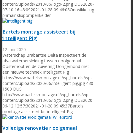
content/uploads/2013/06/logo-2.png
DUS
2020-
07-10 16:43:09
2021-01-28 09:46:08
Ontwikkeling
primair slibpompenkelder
Bartels montage assisteert bij
‘intelligent Pig’
12 juni 2020
Waterschap Brabantse Delta inspecteert de
afvalwaterpersleiding tussen rioolgemaal
Oosterhout en de zuivering Dongemond met
een nieuwe techniek ‘intelligent Pig’.
https://www.bartelsmontage.nl/wp_bartels/wp-
content/uploads/2020/06/intelligent-pig.jpg
430
1500
DUS
http://www.bartelsmontage.nl/wp_bartels/wp-
content/uploads/2013/06/logo-2.png
DUS
2020-
06-12 12:57:30
2021-01-28 09:45:37
Bartels
montage assisteert bij ‘intelligent Pig’
Volledige renovatie rioolgemaal