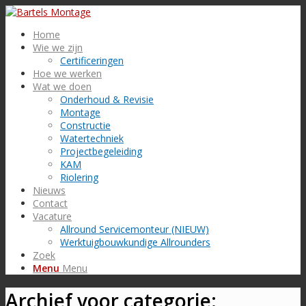
Home
Wie we zijn
Certificeringen
Hoe we werken
Wat we doen
Onderhoud & Revisie
Montage
Constructie
Watertechniek
Projectbegeleiding
KAM
Riolering
Nieuws
Contact
Vacature
Allround Servicemonteur (NIEUW)
Werktuigbouwkundige Allrounders
Zoek
Menu
Menu
Archief voor categorie: