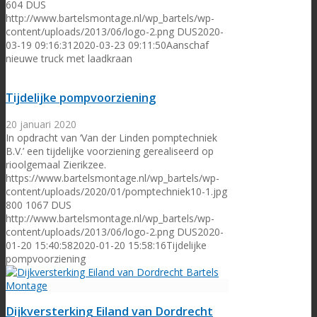
604
DUS
http://www.bartelsmontage.nl/wp_bartels/wp-
content/uploads/2013/06/logo-2.png
DUS
2020-
03-19 09:16:31
2020-03-23 09:11:50
Aanschaf
nieuwe truck met laadkraan
Tijdelijke pompvoorziening
20 januari 2020
In opdracht van ‘Van der Linden pomptechniek
B.V.’ een tijdelijke voorziening gerealiseerd op
rioolgemaal Zierikzee.
https://www.bartelsmontage.nl/wp_bartels/wp-
content/uploads/2020/01/pomptechniek10-1.jpg
800
1067
DUS
http://www.bartelsmontage.nl/wp_bartels/wp-
content/uploads/2013/06/logo-2.png
DUS
2020-
01-20 15:40:58
2020-01-20 15:58:16
Tijdelijke
pompvoorziening
Dijkversterking Eiland van Dordrecht