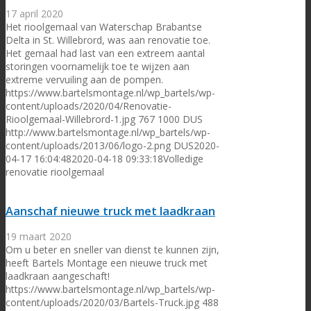
17 april 2020
Het rioolgemaal van Waterschap Brabantse
Delta in St. Willebrord, was aan renovatie toe.
Het gemaal had last van een extreem aantal
storingen voornamelijk toe te wijzen aan
extreme vervuiling aan de pompen.
https://www.bartelsmontage.nl/wp_bartels/wp-
content/uploads/2020/04/Renovatie-
Rioolgemaal-Willebrord-1.jpg
767
1000
DUS
http://www.bartelsmontage.nl/wp_bartels/wp-
content/uploads/2013/06/logo-2.png
DUS
2020-
04-17 16:04:48
2020-04-18 09:33:18
Volledige
renovatie rioolgemaal
Aanschaf nieuwe truck met laadkraan
19 maart 2020
Om u beter en sneller van dienst te kunnen zijn,
heeft Bartels Montage een nieuwe truck met
laadkraan aangeschaft!
https://www.bartelsmontage.nl/wp_bartels/wp-
content/uploads/2020/03/Bartels-Truck.jpg
488