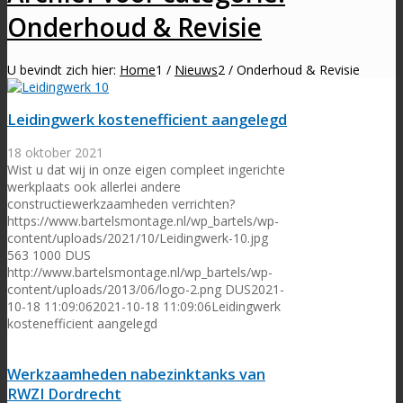
Onderhoud & Revisie
U bevindt zich hier:
Home
1
/
Nieuws
2
/
Onderhoud & Revisie
Leidingwerk kostenefficient aangelegd
18 oktober 2021
Wist u dat wij in onze eigen compleet ingerichte
werkplaats ook allerlei andere
constructiewerkzaamheden verrichten?
https://www.bartelsmontage.nl/wp_bartels/wp-
content/uploads/2021/10/Leidingwerk-10.jpg
563
1000
DUS
http://www.bartelsmontage.nl/wp_bartels/wp-
content/uploads/2013/06/logo-2.png
DUS
2021-
10-18 11:09:06
2021-10-18 11:09:06
Leidingwerk
kostenefficient aangelegd
Werkzaamheden nabezinktanks van
RWZI Dordrecht