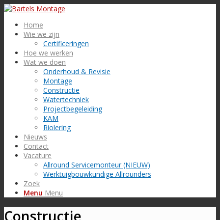
Home
Wie we zijn
Certificeringen
Hoe we werken
Wat we doen
Onderhoud & Revisie
Montage
Constructie
Watertechniek
Projectbegeleiding
KAM
Riolering
Nieuws
Contact
Vacature
Allround Servicemonteur (NIEUW)
Werktuigbouwkundige Allrounders
Zoek
Menu
Menu
Constructie