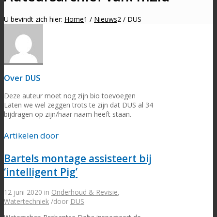
U bevindt zich hier:
Home
1
/
Nieuws
2
/
DUS
Over
DUS
Deze auteur moet nog zijn bio toevoegen
Laten we wel zeggen trots te zijn dat
DUS
al 34
bijdragen op zijn/haar naam heeft staan.
Artikelen door
Bartels montage assisteert bij
‘intelligent Pig’
12 juni 2020
in
Onderhoud & Revisie
,
Watertechniek
/
door
DUS