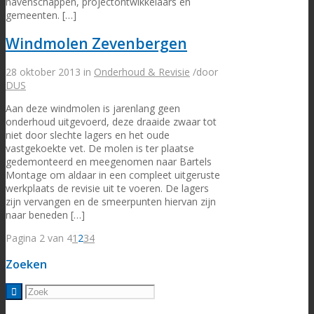
havenschappen, projectontwikkelaars en
gemeenten. […]
Windmolen Zevenbergen
28 oktober 2013
in
Onderhoud & Revisie
/
door
DUS
Aan deze windmolen is jarenlang geen
onderhoud uitgevoerd, deze draaide zwaar tot
niet door slechte lagers en het oude
vastgekoekte vet. De molen is ter plaatse
gedemonteerd en meegenomen naar Bartels
Montage om aldaar in een compleet uitgeruste
werkplaats de revisie uit te voeren. De lagers
zijn vervangen en de smeerpunten hiervan zijn
naar beneden […]
Pagina 2 van 4
1
2
3
4
Zoeken