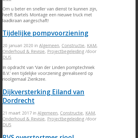
Om u beter en sneller van dienst te kunnen zijn,
heeft Bartels Montage een nieuwe truck met
laadkraan aangeschaft!
Tijdelijke pompvoorziening
20 januari 2020
in
Algemeen
,
Constructie
,
KAM
,
Onderhoud & Revisie
,
Projectbegeleiding
/
door
DUS
In opdracht van ‘Van der Linden pomptechniek
B.V.’ een tijdelijke voorziening gerealiseerd op
rioolgemaal Zierikzee.
Dijkversterking Eiland van
Dordrecht
21 maart 2017
in
Algemeen
,
Constructie
,
KAM
,
Onderhoud & Revisie
,
Projectbegeleiding
/
door
DUS
RVS overstortmes riool