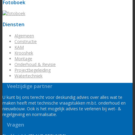
Fotoboek
Diensten
Algemeen
Constructie
KAM
Krooshek
Montage
Onderhoud & Revisie
Projectbegeleiding
Watertechniek
Veelzijdige partner
U kunt bij ons terecht voor deskundig advies over alles wat te
maken heeft met technische vraagstukken m.b.t. onderhoud en
nieuwbouw. Ook is het mogelijk advies te verlenen bij wet- &
regelgeving en normalisatie.
Vragen