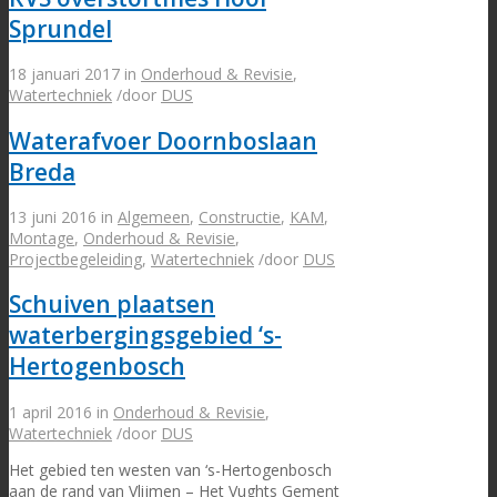
Sprundel
18 januari 2017
in
Onderhoud & Revisie
,
Watertechniek
/
door
DUS
Waterafvoer Doornboslaan
Breda
13 juni 2016
in
Algemeen
,
Constructie
,
KAM
,
Montage
,
Onderhoud & Revisie
,
Projectbegeleiding
,
Watertechniek
/
door
DUS
Schuiven plaatsen
waterbergingsgebied ‘s-
Hertogenbosch
1 april 2016
in
Onderhoud & Revisie
,
Watertechniek
/
door
DUS
Het gebied ten westen van ‘s-Hertogenbosch
aan de rand van Vlijmen – Het Vughts Gement