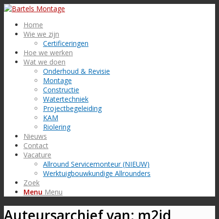
Home
Wie we zijn
Certificeringen
Hoe we werken
Wat we doen
Onderhoud & Revisie
Montage
Constructie
Watertechniek
Projectbegeleiding
KAM
Riolering
Nieuws
Contact
Vacature
Allround Servicemonteur (NIEUW)
Werktuigbouwkundige Allrounders
Zoek
Menu
Menu
Auteursarchief van: m2id