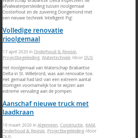
Waterschap Brabantse Delta inspecteert de
afvalwaterpersleiding tussen rioolgemaal
Oosterhout en de zuivering Dongemond met
een nieuwe techniek ‘intelligent Pig’.
Volledige renovatie
rioolgemaal
17 april 2020
in
Onderhoud & Revisie
,
Projectbegeleiding
,
Watertechniek
/
door
DUS
Het rioolgemaal van Waterschap Brabantse
Delta in St. Willebrord, was aan renovatie toe.
Het gemaal had last van een extreem aantal
storingen voornamelijk toe te wijzen aan
extreme vervuiling aan de pompen.
Aanschaf nieuwe truck met
laadkraan
19 maart 2020
in
Algemeen
,
Constructie
,
KAM
,
Onderhoud & Revisie
,
Projectbegeleiding
/
door
DUS