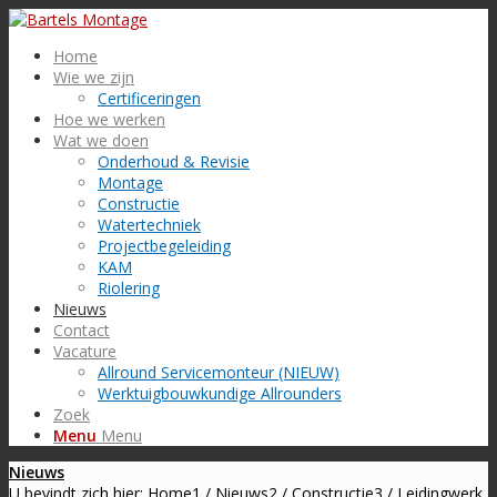
Home
Wie we zijn
Certificeringen
Hoe we werken
Wat we doen
Onderhoud & Revisie
Montage
Constructie
Watertechniek
Projectbegeleiding
KAM
Riolering
Nieuws
Contact
Vacature
Allround Servicemonteur (NIEUW)
Werktuigbouwkundige Allrounders
Zoek
Menu
Menu
Nieuws
U bevindt zich hier:
Home
1
/
Nieuws
2
/
Constructie
3
/
Leidingwerk