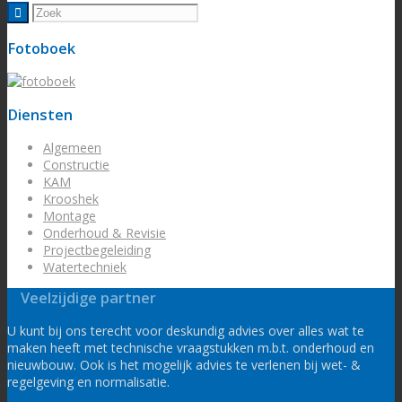
Fotoboek
Diensten
Algemeen
Constructie
KAM
Krooshek
Montage
Onderhoud & Revisie
Projectbegeleiding
Watertechniek
Veelzijdige partner
U kunt bij ons terecht voor deskundig advies over alles wat te
maken heeft met technische vraagstukken m.b.t. onderhoud en
nieuwbouw. Ook is het mogelijk advies te verlenen bij wet- &
regelgeving en normalisatie.