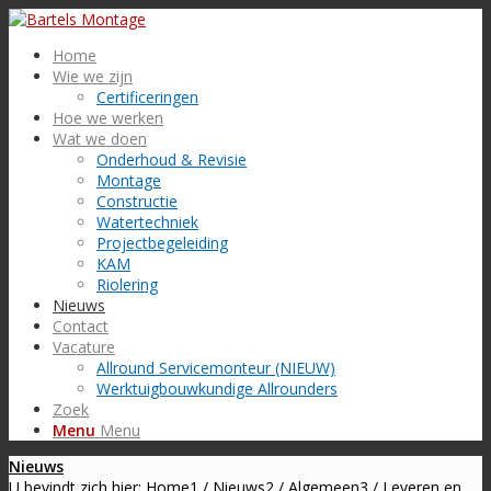
Home
Wie we zijn
Certificeringen
Hoe we werken
Wat we doen
Onderhoud & Revisie
Montage
Constructie
Watertechniek
Projectbegeleiding
KAM
Riolering
Nieuws
Contact
Vacature
Allround Servicemonteur (NIEUW)
Werktuigbouwkundige Allrounders
Zoek
Menu
Menu
Nieuws
U bevindt zich hier:
Home
1
/
Nieuws
2
/
Algemeen
3
/
Leveren en