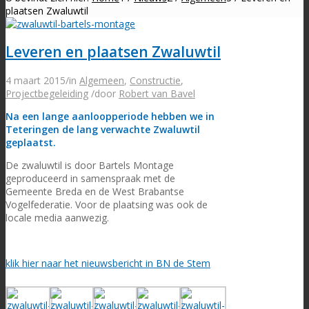
plaatsen Zwaluwtil
Leveren en plaatsen Zwaluwtil
4 maart 2015
/
in
Algemeen
,
Constructie
,
Projectbegeleiding
/
door
Robert van Bavel
Na een lange aanloopperiode hebben we in
Teteringen de lang verwachte Zwaluwtil
geplaatst.
De zwaluwtil is door Bartels Montage
geproduceerd in samenspraak met de
Gemeente Breda en de West Brabantse
Vogelfederatie. Voor de plaatsing was ook de
locale media aanwezig.
klik hier naar het nieuwsbericht in BN de Stem