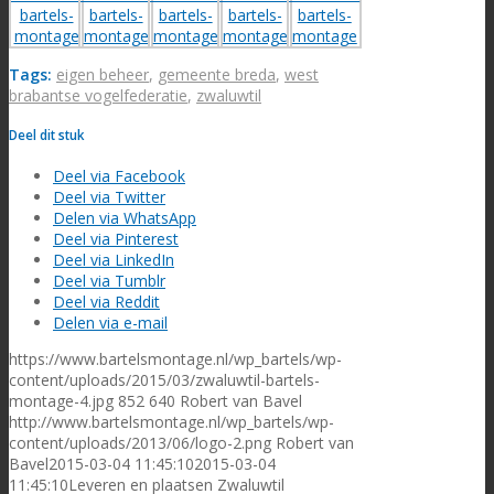
Tags:
eigen beheer
,
gemeente breda
,
west
brabantse vogelfederatie
,
zwaluwtil
Deel dit stuk
Deel via Facebook
Deel via Twitter
Delen via WhatsApp
Deel via Pinterest
Deel via LinkedIn
Deel via Tumblr
Deel via Reddit
Delen via e-mail
https://www.bartelsmontage.nl/wp_bartels/wp-
content/uploads/2015/03/zwaluwtil-bartels-
montage-4.jpg
852
640
Robert van Bavel
http://www.bartelsmontage.nl/wp_bartels/wp-
content/uploads/2013/06/logo-2.png
Robert van
Bavel
2015-03-04 11:45:10
2015-03-04
11:45:10
Leveren en plaatsen Zwaluwtil