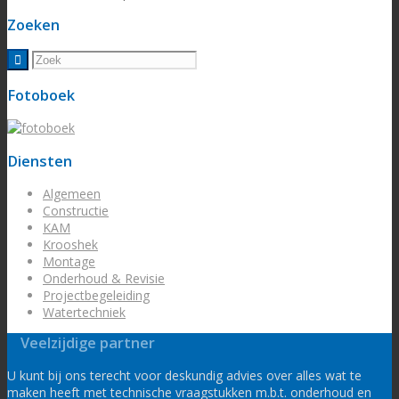
Zoeken
Fotoboek
Diensten
Algemeen
Constructie
KAM
Krooshek
Montage
Onderhoud & Revisie
Projectbegeleiding
Watertechniek
Veelzijdige partner
U kunt bij ons terecht voor deskundig advies over alles wat te
maken heeft met technische vraagstukken m.b.t. onderhoud en