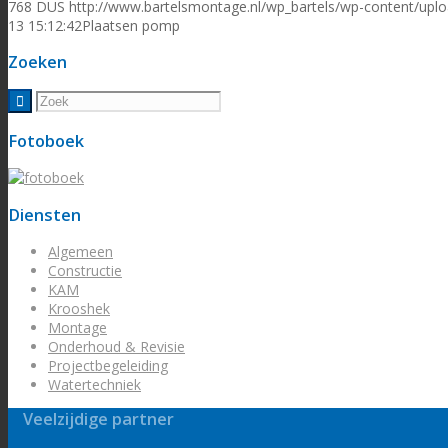
768
DUS
http://www.bartelsmontage.nl/wp_bartels/wp-content/upl
13 15:12:42
Plaatsen pomp
Zoeken
Fotoboek
Diensten
Algemeen
Constructie
KAM
Krooshek
Montage
Onderhoud & Revisie
Projectbegeleiding
Watertechniek
Veelzijdige partner